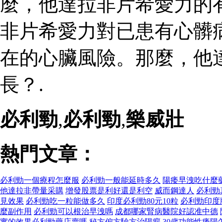
麼，他達拉非片希愛力的
非片希愛力對已患有心髒
在的心臟風險。那麼，他
長？.
必利勁
,
必利勁
,
樂威壯
熱門文章：
必利勁一個療程怎麼服
必利勁一般能延時多久
陽痿早洩吃什麼
他達拉非帶量采購
增發股票是利好還是利空
威而鋼達人
必利勁
見效果
必利勁吃一粒能做多久
印度必利勁80元10粒
必利勁印度
麼副作用
必利勁可以根治早洩嗎
成都哪家腎病醫院好認准中德
實的效果必利勁藥店賣嗎
秘方偏方驗方治陽瘺
30歲功能性痿陽