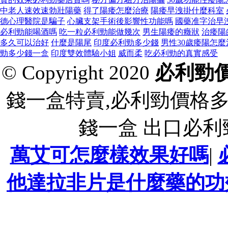
中老人速效速勃壯陽藥
得了陽痿怎麼治療
陽痿早洩掛什麼科室
德心理醫院是騙子
心臟支架手術後影響性功能嗎
國藥准字治早
必利勁能喝酒嗎
吃一粒必利勁能做幾次
男生陽痿的癥狀
治痿陽
多久可以治好
什麼是陽尾
印度必利勁多少錢
男性30歲痿陽怎麼
勁多少錢一盒
印度雙效體驗小姐
威而柔
吃必利勁的真實感受
© Copyright 2020
必利勁
錢一盒特賣,必利勁價格
錢一盒 出口必
萬艾可怎麼樣效果好嗎
|
他達拉非片是什麼藥的功