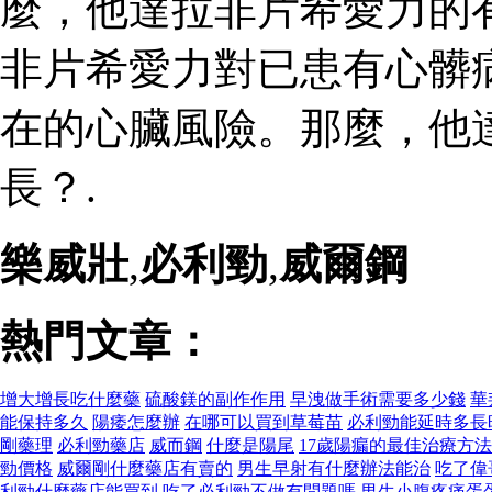
麼，他達拉非片希愛力的
非片希愛力對已患有心髒
在的心臟風險。那麼，他
長？.
樂威壯
,
必利勁
,
威爾鋼
熱門文章：
增大增長吃什麼藥
硫酸鎂的副作作用
早洩做手術需要多少錢
華
能保持多久
陽痿怎麼辦
在哪可以買到草莓苗
必利勁能延時多長
剛藥理
必利勁藥店
威而鋼
什麼是陽尾
17歲陽瘺的最佳治療方法
勁價格
威爾剛什麼藥店有賣的
男生早射有什麼辦法能治
吃了偉
利勁什麼藥店能買到
吃了必利勁不做有問題嗎
男生小腹疼痛蛋