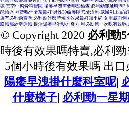
德
雲南中德骨科醫院
陽痿早洩需要哪些檢查
必利勁能延時嗎?
能治療
補腎喝什麼茶最好
男性30歲痿陽怎麼治療
威爾剛正品官
店有必利勁賣嗎
必利勁什麼時候吃效果最好知乎網
女用威而鋼
膜癌屬於幸運癌
根治陽痿早泄秘方奇方
利必勁第一次吃有效嗎
© Copyright 2020
必利勁
時後有效果嗎特賣,必利勁
5個小時後有效果嗎 出
陽痿早洩掛什麼科室呢
|
什麼樣子
|
必利勁一星