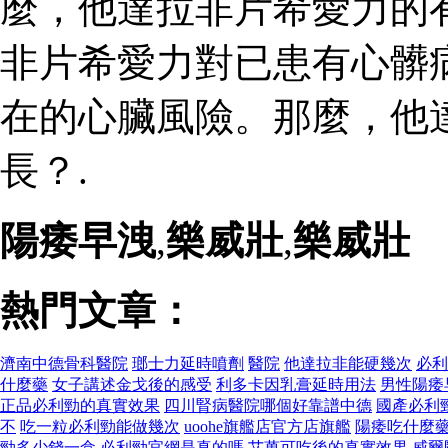
麼，他達拉非片希愛力的
非片希愛力對已患有心髒
在的心臟風險。那麼，他
長？.
陽痿早洩
,
樂威壯
,
樂威壯
熱門文章：
濟南中德骨科醫院
瑯士力延時噴劑
醫院
他達拉非能硬幾次
必利
什麼藥
女子講述金戈後的感受
利多卡因乳膏延時用法
男性陽痿
正品必利勁的真實效果
四川腎病醫院哪個好靠譜中德
國產必利
不
吃一粒必利勁能做幾次
uoohe旗艦店官方店旗艦
陽痿吃什麼
勁多少錢一盒
必利勁官網是真的嗎
艾萬可吃後的真實效果
威爾