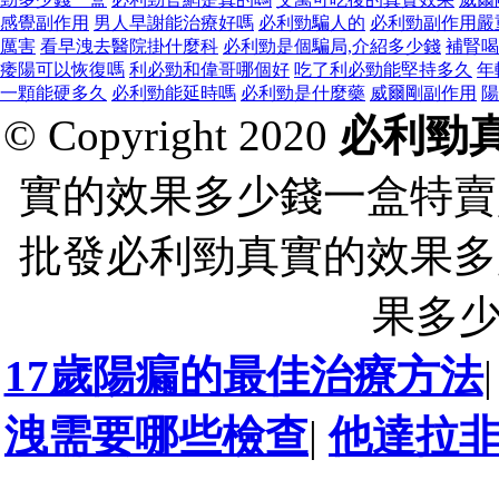
感覺副作用
男人早謝能治療好嗎
必利勁騙人的
必利勁副作用嚴
厲害
看早洩去醫院掛什麼科
必利勁是個騙局,介紹多少錢
補腎喝
痿陽可以恢復嗎
利必勁和偉哥哪個好
吃了利必勁能堅持多久
年
一顆能硬多久
必利勁能延時嗎
必利勁是什麼藥
威爾剛副作用
陽
© Copyright 2020
必利勁
實的效果多少錢一盒特賣
批發必利勁真實的效果多
果多
17歲陽瘺的最佳治療方法
洩需要哪些檢查
|
他達拉