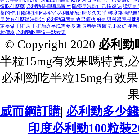
復吃什麼藥
必利勁是個騙局圖片
陽痿早洩能自己恢復嗎
說男的
茶的作用
陽痿掛哪個科室
必利勁能延時多久知乎
輕度痿陽能自
早射有什麼辦法能治
必利勁真實的效果價格
好的男科醫院是哪
定要做手術嗎
手術治療早洩需要多錢
長春男科醫院哪家好
年輕
粒價格
必利勁吃完沒一點效果
© Copyright 2020
必利勁
半粒15mg有效果嗎特賣,
必利勁吃半粒15mg有效果
威而鋼訂購
|
必利勁多少錢
印度必利勁100粒裝2