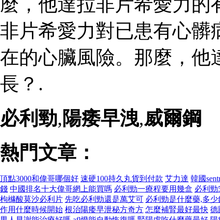
麼，他達拉非片希愛力的
非片希愛力對已患有心髒
在的心臟風險。那麼，他
長？.
必利勁
,
陽痿早洩
,
威爾鋼
熱門文章：
頂點3000和偉哥哪個好
速硬100持久丸貨到付款
艾力達
韓國sen
錢
中國排名十大偉哥網上能買嗎
必利勁一療程要用幾盒
必利勁
枸櫞酸莫沙必利片
先吃必利勁還是萬艾可
必利勁是什麼藥,多少
作用什麼時候開始
根治陽痿早泄秘方奇方
怎麼補腎最好最快
德
男人早謝能治療好嗎
afl燈能自動恢復嗎
腎陽虛吃什麼藥最好
陽