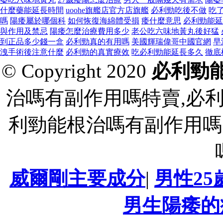
什麼藥能延長時間
uoohe旗艦店官方店旗艦
必利勁吃後不做
吃
嗎
陽痿屬於哪個科
如何恢復海綿體受損
痿什麼意思
必利勁能延
與作用及禁忌
陽痿怎麼治療費用多少
老公吃六味地黃丸後好猛
到正品多少錢一盒
必利勁真的有用嗎
美國輝瑞偉哥中國官網
早
洩手術後注意什麼
必利勁的真實療效
吃必利勁能延長多久
徹底
© Copyright 2020
必利勁
治嗎有副作用嗎特賣,必
利勁能根治嗎有副作用嗎
威爾剛主要成分
|
男性2
男生陽痿的