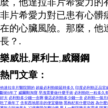
麼，他達拉非片希愛力的
非片希愛力對已患有心髒
在的心臟風險。那麼，他
長？.
樂威壯
,
犀利士
,
威爾鋼
熱門文章：
他達拉非片醫院開的
超級必利勁能延時多久
印度必利勁正品官
斷術6年了
威爾剛淘寶
早洩需要做什麼手術
必利勁吃一粒多久
好大
必利勁多少錢一盒啊
藥店必利勁多少錢一盒
必利勁一個月
吃了兩年了
含有西地那非的便宜藥物
黑枸杞有什麼功效
為什麼
萎吃六味地黃丸
27歲痿陽怎麼治療
男人一般隔幾天有需求
陽萎