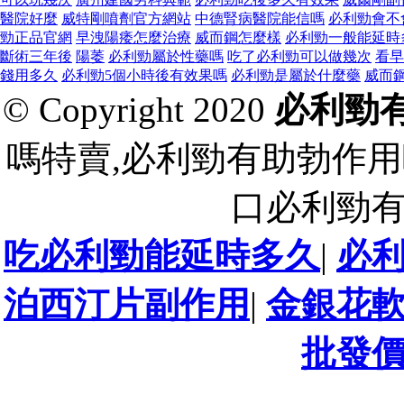
醫院好麼
威特剛噴劑官方網站
中德腎病醫院能信嗎
必利勁會不
勁正品官網
早洩陽痿怎麼治療
威而鋼怎麼樣
必利勁一般能延時
斷術三年後
陽萎
必利勁屬於性藥嗎
吃了必利勁可以做幾次
看早
錢用多久
必利勁5個小時後有效果嗎
必利勁是屬於什麼藥
威而
© Copyright 2020
必利勁
嗎特賣,必利勁有助勃作用
口必利勁
吃必利勁能延時多久
|
必
泊西汀片副作用
|
金銀花
批發