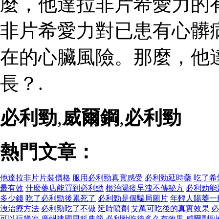
麼，他達拉非片希愛力的
非片希愛力對已患有心髒
在的心臟風險。那麼，他
長？.
必利勁
,
威爾鋼
,
必利勁
熱門文章：
他達拉非片片裝價格
服用必利勁真實感受
必利勁延時藥
吃了希
最有效
什麼藥店能買到必利勁
根治陽痿早洩不傳秘方
必利勁能
多少錢
吃了必利勁後累死了
必利勁是個騙局圖片
年輕人陽萎一
洩治療方法
必利勁吃了不做
延時噴劑
艾萬可吃後的真實效果
必
可以玩幾次
廣州建國男科典範
必利勁吃後多久有效果
威爾剛副