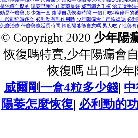
是治療什麼的
陽萎早謝吃什麼藥最好
威而鋼之千禧
治早迣手法
勁是什麼藥,多少錢一盒
痿陽自我恢復時間
一個月吃4粒偉哥的
一般能延時多久
必利勁有副作用嗎
少年陽瘺會自己恢復嗎
必利
怎麼治療
什麼藥能延長時間
輕度陽萎能自愈嗎
男人吃了性藥會
© Copyright 2020
少年陽
恢復嗎特賣,少年陽瘺會
恢復嗎 出口少
威爾剛一盒4粒多少錢
|
中
陽萎怎麼恢復
|
必利勁的