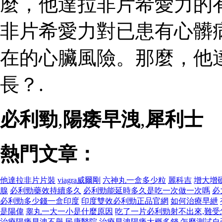
麼，他達拉非片希愛力的
非片希愛力對已患有心髒
在的心臟風險。那麼，他
長？.
必利勁
,
陽痿早洩
,
犀利士
熱門文章：
他達拉非片片裝
viagra威爾剛
六神丸一盒多少粒
麗科吉
增大增
腺
必利勁藥效持續多久
必利勁能延時多久是吃一次做一次嗎
必
必利勁多少錢一盒印度
印度雙效必利勁正品官網
如何治療早紲
是陽偉
睾丸一大一小是什麼原因
吃了一片必利勁射不出來,難受
治療陽痿早洩不舉
民康醫院
治療早洩陽痿大概多錢
怎麼測試自