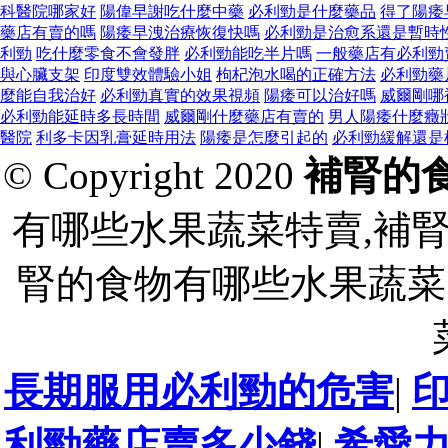
科醫院哪家好
陽偉早謝吃什麼中藥
必利勁是什麼藥品
得了陽痿
藥店有賣的嗎
陽痿早洩治療恢復快嗎
必利勁是治愈系還是暫時
利勁
吃什麼零食不會發胖
必利勁能吃半片嗎
一般藥店有必利勁
與心臟支架
印度雙效體驗小姐
枸杞泡水喝的正確方法
必利勁藥
麼能自我治好
必利勁真實的效果視頻
陽痿可以治好嗎
威爾剛哪
必利勁能延時多長時間
威爾剛什麼藥店有賣的
男人陽痿什麼癥
醫院
利多卡因乳膏延時用法
陽痿是怎麼引起的
必利勁緩解還是
© Copyright 2020
補腎的
有哪些水果蔬菜特賣,補
腎的食物有哪些水果蔬菜
長期服用必利勁的危害
|
利勁藥店賣多少錢
|
希愛