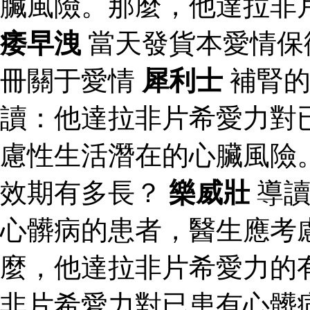
臟風險。那麼，他達拉非
痿早洩
當天發貨本愛情保
冊關于愛情
犀利士
補腎的
讀：他達拉非片希愛力對
慮性生活潛在的心臟風險
效期有多長？
樂威壯
導讀
心髒病的患者，醫生應考
麼，他達拉非片希愛力的
非片希愛力對已患有心髒