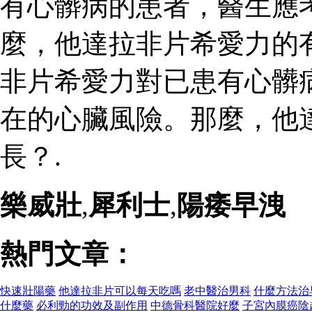
有心髒病的患者，醫生應
麼，他達拉非片希愛力的
非片希愛力對已患有心髒
在的心臟風險。那麼，他
長？.
樂威壯
,
犀利士
,
陽痿早洩
熱門文章：
快速壯陽藥
他達拉非片可以每天吃嗎
老中醫治男科
什麼方法治
什麼藥
必利勁的功效及副作用
中德骨科醫院好麼
子宮內膜癌陰