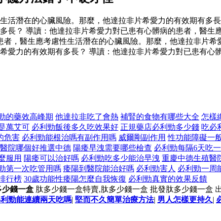
生活潛在的心臟風險。那麼，他達拉非片希愛力的有效期有多長
多長？ 導讀：他達拉非片希愛力對已患有心髒病的患者，醫生
患者，醫生應考慮性生活潛在的心臟風險。那麼，他達拉非片希愛
希愛力的有效期有多長？ 導讀：他達拉非片希愛力對已患有心
勁的藥效高峰期
他達拉非吃了會熱
補腎的食物有哪些大全
怎樣
是萬艾可
必利勁飯後多久吃效果好
正規藥店必利勁多少錢
吃必
的危害
必利勁能根治嗎有副作用嗎
威爾剛副作用
性功能障礙一
醫院哪個好推選中德
陽痿早洩需要哪些檢查
必利勁每隔6天吃
麼服用
陽痿可以治好嗎
必利勁吃多少能治早洩
重慶中德生殖醫
勁第一次吃管用嗎
痿陽到醫院能治好嗎
必利勁害人
必利勁一周
排行榜
30歲功能性痿陽怎麼自我恢復
必利勁真實的效果反饋
多少錢一盒
肽多少錢一盒特賣,肽多少錢一盒 批發肽多少錢一盒 
必利勁能連續兩天吃嗎
|
堅而不久簡單治療方法
|
男人怎樣更持久
|