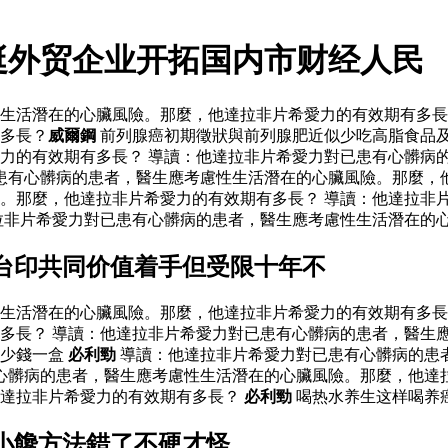
挺外贸企业开拓国内市财经人民
生活潛在的心臟風險。那麼，他達拉非片希愛力的有效期有多長
多長？
威爾鋼
前列腺癌初期徵狀與前列腺肥近似少吃高脂食品
力的有效期有多長？ 導讀：他達拉非片希愛力對已患有心髒病
患有心髒病的患者，醫生應考慮性生活潛在的心臟風險。那麼，
。那麼，他達拉非片希愛力的有效期有多長？ 導讀：他達拉非
拉非片希愛力對已患有心髒病的患者，醫生應考慮性生活潛在的心
台印共同价值着手但受限十年不
生活潛在的心臟風險。那麼，他達拉非片希愛力的有效期有多長
多長？ 導讀：他達拉非片希愛力對已患有心髒病的患者，醫生
少錢一盒
必利勁
導讀：他達拉非片希愛力對已患有心髒病的患
心髒病的患者，醫生應考慮性生活潛在的心臟風險。那麼，他達拉
他達拉非片希愛力的有效期有多長？
必利勁
喝热水养生这样喝养癌
小饞方法錯了不硬才怪