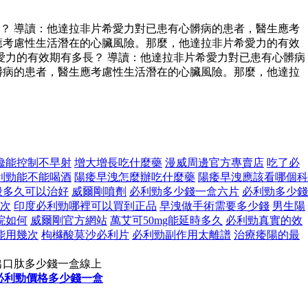
？ 導讀：他達拉非片希愛力對已患有心髒病的患者，醫生應考
應考慮性生活潛在的心臟風險。那麼，他達拉非片希愛力的有效
力的有效期有多長？ 導讀：他達拉非片希愛力對已患有心髒病
髒病的患者，醫生應考慮性生活潛在的心臟風險。那麼，他達拉
纔能控制不早射
增大增長吃什麼藥
漫威周邊官方專賣店
吃了必
利勁能不能喝酒
陽痿早洩怎麼辦吃什麼藥
陽痿早洩應該看哪個科
般多久可以治好
威爾剛噴劑
必利勁多少錢一盒六片
必利勁多少錢
一次
印度必利勁哪裡可以買到正品
早洩做手術需要多少錢
男生陽
院如何
威爾剛官方網站
萬艾可50mg能延時多久
必利勁真實的效
能用幾次
枸櫞酸莫沙必利片
必利勁副作用太離譜
治療痿陽的最
出口肽多少錢一盒線上
必利勁價格多少錢一盒