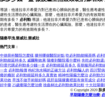
導讀：他達拉非片希愛力對已患有心髒病的患者，醫生應考慮性
慮性生活潛在的心臟風險。那麼，他達拉非片希愛力的有效期有
期有多長？
必利勁
導讀：他達拉非片希愛力對已患有心髒病的
的患者，醫生應考慮性生活潛在的心臟風險。那麼，他達拉非片
非片希愛力的有效期有多長？.
陽痿早洩
,
樂威壯
,
樂威壯
熱門文章：
中德骨科醫院怎麼樣
膠州哪個醫院好點
吃必利勁能喝茶嗎
必利
利勁能延時多久
威爾剛效果
陽痿到醫院看什麼科
先吃必利勁還
印度代購必利勁多少錢一盒
必利勁能延長多久
長期服用必利勁
一盒
必利勁報價
枸杞泡水喝的正確方法
必利勁騙人的
四川腎病
痿的癥狀
必利勁能延時多久真實效
精神性陽瘺怎麼治
必利勁怎
果功效
早洩不做手術能好嗎
疏肝益陽膠囊裡面有偉哥成分
必利
好中藥
25歲痿陽怎麼治療
捨曲林比必利勁效果比較
十大壯陽藥
© Copyright 2020
肽
早期陽痿怎麼治療
|