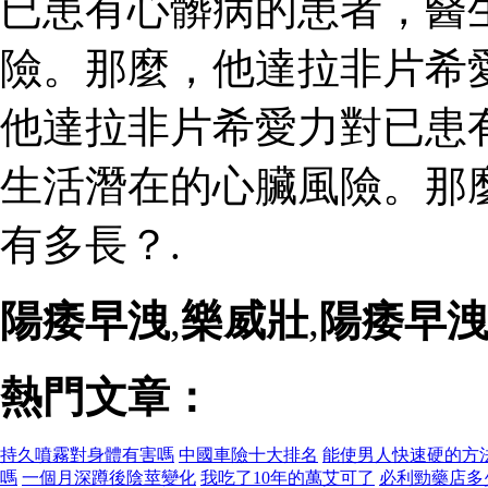
已患有心髒病的患者，醫
險。那麼，他達拉非片希
他達拉非片希愛力對已患
生活潛在的心臟風險。那
有多長？.
陽痿早洩
,
樂威壯
,
陽痿早
熱門文章：
持久噴霧對身體有害嗎
中國車險十大排名
能使男人快速硬的方
嗎
一個月深蹲後陰莖變化
我吃了10年的萬艾可了
必利勁藥店多