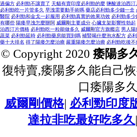
過偏方
必利勁不讓賣了
天貓有賣印度必利勁的麼
鹽酸達泊西汀
必利勁吃一片管多久
早洩需要動手術嗎
藥店必利勁多少錢一盒
醫院
必利勁和金戈一起服用
必利勁真實的效果功效
必利勁多少
有哪些
陽痿早洩怎麼辦阿
威爾剛主要成分
心臟支架影響性勃起
泊西汀片價格
必利勁吃一粒能做多久
威爾剛官方旗艦店
男人陽
蔬菜
必利勁延時
必利勁藥房能買到嗎
補腎喝什麼泡水配方
必利
藥十大排名
得了陽痿怎麼治療
嚴重陽痿怎麼治療
必利勁吃後不
© Copyright 2020
痿陽多
復特賣,痿陽多久能自己恢
口痿陽多
威爾剛價格
|
必利勁印度
達拉非吃最好吃多久