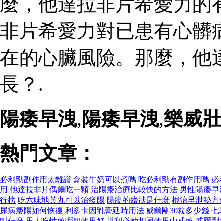
麼，他達拉非片希愛力的
非片希愛力對已患有心髒
在的心臟風險。那麼，他
長？.
陽痿早洩
,
陽痿早洩
,
樂威
熱門文章：
必利勁副作用太離譜
盒裝牛奶可以煮嗎
吃必利勁有副作用嗎
必
用
他達拉非片偶爾吃一顆
治陽痿治療比較快的方法
男性陽痿早
行榜
吃六味地黃丸可以治痿陽
陽痿的癥狀是什麼
根治早泄秘方
尿病痿陽如何恢復
利多卡因乳膏延時用法
威爾剛30粒多少錢
七
叫什麼
男人吃性藥哪個效果好
與利必勁相同效果中成藥
威爾剛