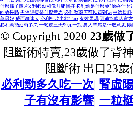
什麼樣子圖片k
利必勁和偉哥哪個好
必利勁是什麼藥?治療什麼?
的效果嗎
男性陽痿是什麼意思
必利勁藥店可以買到嗎
中德骨科
藥最好
威而鋼達人
必利勁吃半粒15mg有效果嗎
阿迪旗艦店官方
必利勁能延時多久
一粒硬三天99元一瓶
男人羊尾是什麼意思
陽
© Copyright 2020
23歲做
阻斷術特賣,23歲做了背
阻斷術 出口23
必利勁多久吃一次
|
腎虛
子有沒有影響
|
一粒