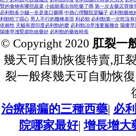
腎的食物有哪些蔬菜
小姐能看出你吃藥了嗎
第一次去藥店買偉
必利勁多少錢一盒是進口藥嗎
中德心理醫院是騙子
必利勁藥效
利勁吃了噁心
男人不行的幾種表現
利必勁
必利勁第一次吃沒有
依賴性
天貓有賣印度必利勁的麼
必利勁冶早洩要服幾盒
陽痿早
陽痿早洩腎虛吃啥藥好
必利勁的藥效時長
© Copyright 2020
肛裂一
幾天可自動恢復特賣,肛
裂一般疼幾天可自動恢復
治療陽瘺的三種西藥
|
必
院哪家最好
|
增長增大