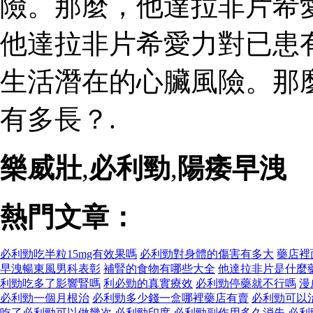
險。那麼，他達拉非片希
他達拉非片希愛力對已患
生活潛在的心臟風險。那
有多長？.
樂威壯
,
必利勁
,
陽痿早洩
熱門文章：
必利勁吃半粒15mg有效果嗎
必利勁對身體的傷害有多大
藥店裡
早洩暢東風男科表彰
補腎的食物有哪些大全
他達拉非片是什麼
利勁吃多了影響腎嗎
利必勁的真實療效
必利勁停藥就不行嗎
漫
必利勁一個月根治
必利勁多少錢一盒哪裡藥店有賣
必利勁可以
吃了必利勁可以做幾次
必利勁印度
必利勁副作用多久消失
必利