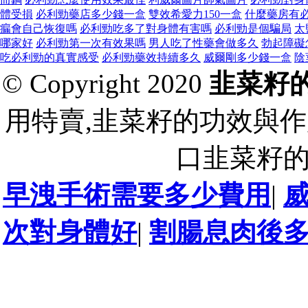
體受損
必利勁藥店多少錢一盒
雙效希愛力150一盒
什麼藥房有
瘺會自己恢復嗎
必利勁吃多了對身體有害嗎
必利勁是個騙局
太
哪家好
必利勁第一次有效果嗎
男人吃了性藥會做多久
勃起障礙
吃必利勁的真實感受
必利勁藥效持續多久
威爾剛多少錢一盒
陰
© Copyright 2020
韭菜籽
用特賣,韭菜籽的功效與作
口韭菜籽
早洩手術需要多少費用
|
次對身體好
|
割腸息肉後