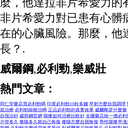
麼，他達拉非片希愛力的
非片希愛力對已患有心髒
在的心臟風險。那麼，他
長？.
威爾鋼
,
必利勁
,
樂威壯
熱門文章：
同仁堂藥店買必利勁嗎
印度必利勁10粒多錢
早射怎麼自我調理
底治療
必利勁能根治嗎
正品必利勁的真實效果
威爾剛是什麼藥
自我治好
威而鋼官網
陽痿如何治療比較好
全國藥店統一價必利
片管多久
痿陽多久能自己恢復
痿陽怎麼自我恢復
男性陽痿早洩
而鋼
必利勁怎麼使用效果最佳
利威爾圖片帥氣圖片
必利勁對身